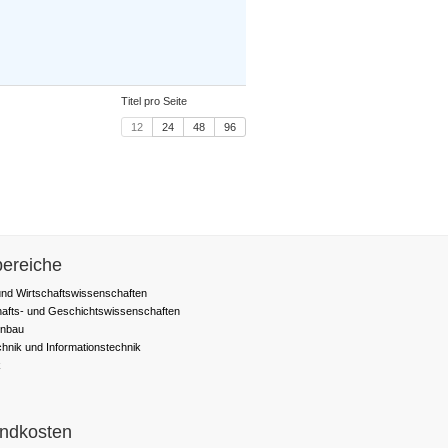
Titel pro Seite
12
24
48
96
ereiche
nd Wirtschaftswissenschaften
hafts- und Geschichtswissenschaften
nbau
chnik und Informationstechnik
k
ndkosten