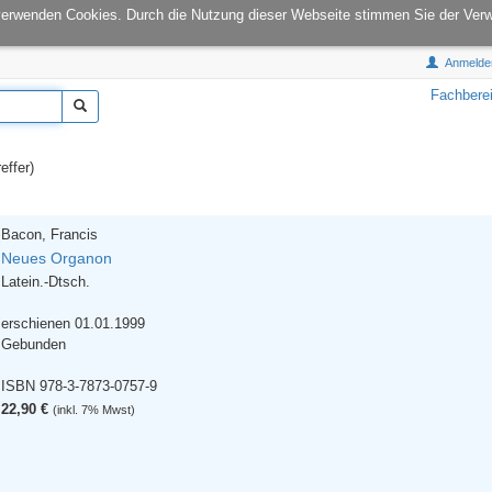
onCampus:
S1|03
E-Mail:
info@tu-books.de
verwenden Cookies. Durch die Nutzung dieser Webseite stimmen Sie der Ver
Anmelde
Fachbere
effer)
Bacon, Francis
Neues Organon
Latein.-Dtsch.
erschienen 01.01.1999
Gebunden
ISBN 978-3-7873-0757-9
22,90 €
(inkl. 7% Mwst)