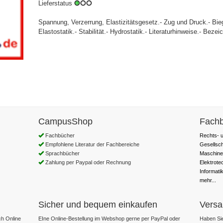
Lieferstatus
Spannung, Verzerrung, Elastizitätsgesetz.- Zug und Druck.- Biegu
Elastostatik.- Stabilität.- Hydrostatik.- Literaturhinweise.- Beze
CampusShop
Fachb
Fachbücher
Rechts- u
Empfohlene Literatur der Fachbereiche
Gesellsc
Sprachbücher
Maschine
Zahlung per Paypal oder Rechnung
Elektrote
Informati
mehr...
Sicher und bequem einkaufen
Versa
h Online
EIne Online-Bestellung im Webshop gerne per PayPal oder
Haben Sie