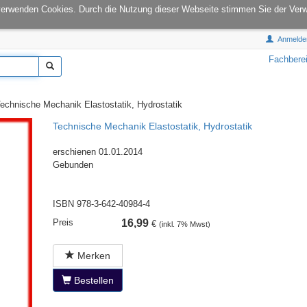
onCampus:
S1|03
E-Mail:
info@tu-books.de
verwenden Cookies. Durch die Nutzung dieser Webseite stimmen Sie der Ver
Anmelde
Fachbere
chnische Mechanik Elastostatik, Hydrostatik
Technische Mechanik Elastostatik, Hydrostatik
erschienen 01.01.2014
Gebunden
ISBN 978-3-642-40984-4
Preis
16,99
€
(inkl. 7% Mwst)
Merken
Bestellen