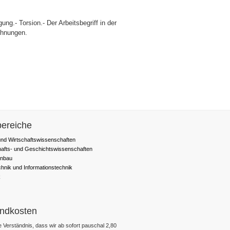
ng.- Torsion.- Der Arbeitsbegriff in der
ichnungen.
ereiche
nd Wirtschaftswissenschaften
hafts- und Geschichtswissenschaften
nbau
chnik und Informationstechnik
k
ndkosten
 Verständnis, dass wir ab sofort pauschal 2,80