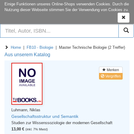
onCampus:
S1|03
+49 6151-16-22444
Einige Funktionen unseres Online-Shops verwenden Cookies. Durch die
Nutzung dieser Webseite stimmen Sie der Verwendung von Cookies zu.
Naviga
ein-/a
Home
|
FB10 - Biologie
| Master Technische Biologie (2 Treffer)
Aus unserem Katalog
Merken
Vergriffen
Luhmann, Niklas
Gesellschaftsstruktur und Semantik
Studien zur Wissenssoziologie der modernen Gesellschaft
13,00 €
(inkl. 7% Mwst)