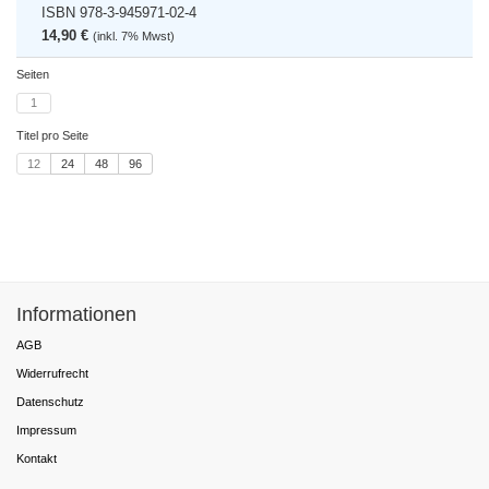
ISBN 978-3-945971-02-4
14,90 €
(inkl. 7% Mwst)
Seiten
1
Titel pro Seite
12
24
48
96
Informationen
AGB
Widerrufrecht
Datenschutz
Impressum
Kontakt