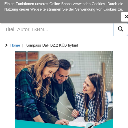
onCampus:
S1|03
+49 6151-16-22
Einige Funktionen unseres Online-Shops verwenden Cookies. Durch die
Nutzung dieser Webseite stimmen Sie der Verwendung von Cookies zu.
N
e
Home
| Kompass DaF B2.2 KÜB hybrid