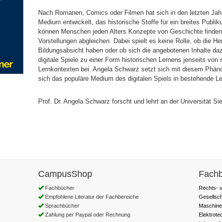
Nach Romanen, Comics oder Filmen hat sich in den letzten Jahr
Medium entwickelt, das historische Stoffe für ein breites Publiku
können Menschen jeden Alters Konzepte von Geschichte finden
Vorstellungen abgleichen. Dabei spielt es keine Rolle, ob die He
Bildungsabsicht haben oder ob sich die angebotenen Inhalte da
digitale Spiele zu einer Form historischen Lernens jenseits vo
Lernkontexten bei. Angela Schwarz setzt sich mit diesem Phän
sich das populäre Medium des digitalen Spiels in bestehende Ler
Prof. Dr. Angela Schwarz forscht und lehrt an der Universität Si
CampusShop
Fachb
Fachbücher
Rechts- u
Empfohlene Literatur der Fachbereiche
Gesellsc
Sprachbücher
Maschine
Zahlung per Paypal oder Rechnung
Elektrote