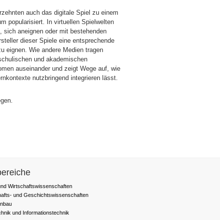
zehnten auch das digitale Spiel zu einem
m popularisiert. In virtuellen Spielwelten
, sich aneignen oder mit bestehenden
rsteller dieser Spiele eine entsprechende
zu eignen. Wie andere Medien tragen
n schulischen und akademischen
omen auseinander und zeigt Wege auf, wie
nkontexte nutzbringend integrieren lässt.
egen.
ereiche
nd Wirtschaftswissenschaften
hafts- und Geschichtswissenschaften
nbau
chnik und Informationstechnik