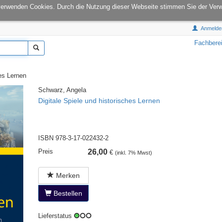
onCampus:
S1|03
E-Mail:
info@tu-books.de
verwenden Cookies. Durch die Nutzung dieser Webseite stimmen Sie der Ver
Anmelde
Fachbere
es Lernen
Schwarz, Angela
Digitale Spiele und historisches Lernen
ISBN 978-3-17-022432-2
Preis
26,00
€
(inkl. 7% Mwst)
Merken
Bestellen
Lieferstatus