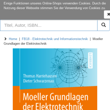
onCampus:
S1|03
+49 6151-16-22
Einige Funktionen unseres Online-Shops verwenden Cookies. Durch die
Nutzung dieser Webseite stimmen Sie der Verwendung von Cookies zu.
N
e
Home
|
FB18 - Elektrotechnik und Informationstechnik
| Moeller
Grundlagen der Elektrotechnik