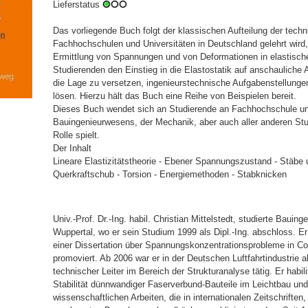
Lieferstatus
Das vorliegende Buch folgt der klassischen Aufteilung der tech
Fachhochschulen und Universitäten in Deutschland gelehrt wird, 
Ermittlung von Spannungen und von Deformationen in elastische
Studierenden den Einstieg in die Elastostatik auf anschauliche 
die Lage zu versetzen, ingenieurstechnische Aufgabenstellunge
lösen. Hierzu hält das Buch eine Reihe von Beispielen bereit.
Dieses Buch wendet sich an Studierende an Fachhochschule un
Bauingenieurwesens, der Mechanik, aber auch aller anderen Stu
Rolle spielt.
Der Inhalt
Lineare Elastizitätstheorie - Ebener Spannungszustand - Stäbe 
Querkraftschub - Torsion - Energiemethoden - Stabknicken
Univ.-Prof. Dr.-Ing. habil. Christian Mittelstedt, studierte Baui
Wuppertal, wo er sein Studium 1999 als Dipl.-Ing. abschloss. E
einer Dissertation über Spannungskonzentrationsprobleme in C
promoviert. Ab 2006 war er in der Deutschen Luftfahrtindustrie 
technischer Leiter im Bereich der Strukturanalyse tätig. Er habili
Stabilität dünnwandiger Faserverbund-Bauteile im Leichtbau und
wissenschaftlichen Arbeiten, die in internationalen Zeitschrift