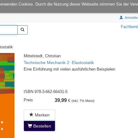
onCampus:
S1|03
E-Mail:
info@tu-books.de
verwenden Cookies. Durch die Nutzung dieser Webseite stimmen Sie der Ver
Anmelde
Fachbere
ostatik
Mittelstedt, Christian
Technische Mechanik 2: Elastostatik
Eine Einführung mit vielen ausführlichen Beispielen
ISBN 978-3-662-66431-5
Preis
39,99
€
(inkl. 7% Mwst)
Merken
Bestellen