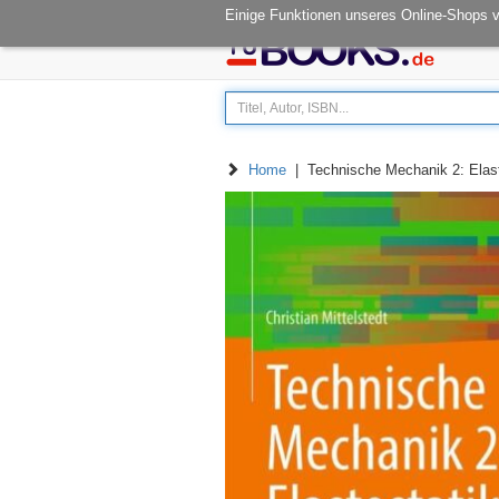
Öffnungszeiten: Mo - Fr 08.00-14.30
Einige Funktionen unseres Online-Shops 
Home
| Technische Mechanik 2: Elast