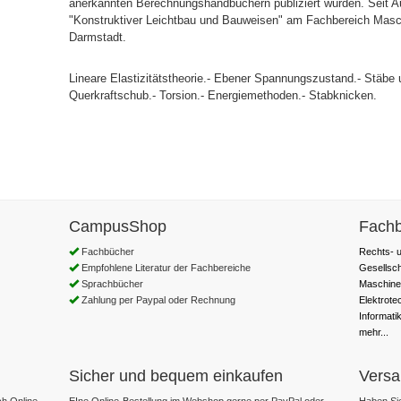
anerkannten Berechnungshandbüchern publiziert wurden. Seit Au
"Konstruktiver Leichtbau und Bauweisen" am Fachbereich Masc
Darmstadt.
Lineare Elastizitätstheorie.- Ebener Spannungszustand.- Stäbe 
Querkraftschub.- Torsion.- Energiemethoden.- Stabknicken.
CampusShop
Fachb
Fachbücher
Rechts- u
Empfohlene Literatur der Fachbereiche
Gesellsc
Sprachbücher
Maschine
Zahlung per Paypal oder Rechnung
Elektrote
Informati
mehr...
Sicher und bequem einkaufen
Versa