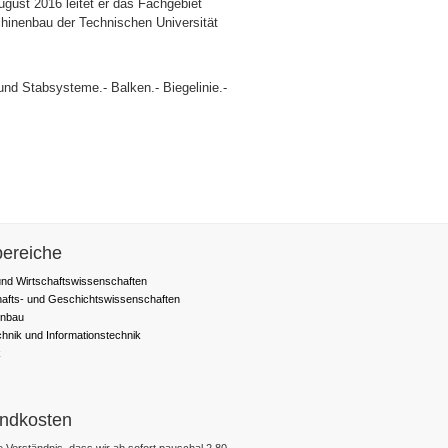
gust 2016 leitet er das Fachgebiet
hinenbau der Technischen Universität
und Stabsysteme.- Balken.- Biegelinie.-
ereiche
nd Wirtschaftswissenschaften
hafts- und Geschichtswissenschaften
nbau
chnik und Informationstechnik
k
ndkosten