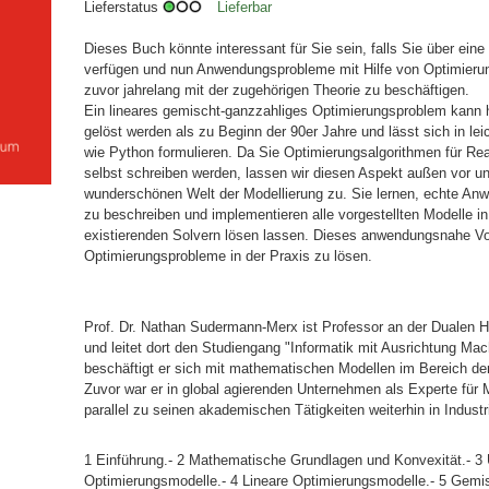
Lieferstatus
Lieferbar
Dieses Buch könnte interessant für Sie sein, falls Sie über ei
verfügen und nun Anwendungsprobleme mit Hilfe von Optimieru
zuvor jahrelang mit der zugehörigen Theorie zu beschäftigen.
Ein lineares gemischt-ganzzahliges Optimierungsproblem kann h
gelöst werden als zu Beginn der 90er Jahre und lässt sich in l
wie Python formulieren. Da Sie Optimierungsalgorithmen für Re
selbst schreiben werden, lassen wir diesen Aspekt außen vor u
wunderschönen Welt der Modellierung zu. Sie lernen, echte An
zu beschreiben und implementieren alle vorgestellten Modelle i
existierenden Solvern lösen lassen. Dieses anwendungsnahe Vor
Optimierungsprobleme in der Praxis zu lösen.
Prof. Dr. Nathan Sudermann-Merx ist Professor an der Duale
und leitet dort den Studiengang "Informatik mit Ausrichtung Ma
beschäftigt er sich mit mathematischen Modellen im Bereich d
Zuvor war er in global agierenden Unternehmen als Experte für 
parallel zu seinen akademischen Tätigkeiten weiterhin in Industr
1 Einführung.- 2 Mathematische Grundlagen und Konvexität.- 3 U
Optimierungsmodelle.- 4 Lineare Optimierungsmodelle.- 5 Gemis