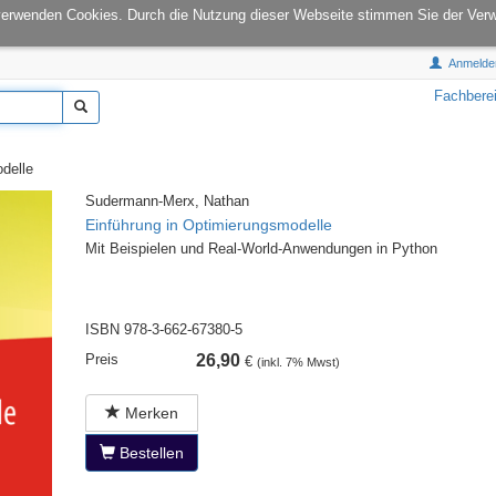
onCampus:
S1|03
E-Mail:
info@tu-books.de
verwenden Cookies. Durch die Nutzung dieser Webseite stimmen Sie der Ver
Anmelde
Fachbere
delle
Sudermann-Merx, Nathan
Einführung in Optimierungsmodelle
Mit Beispielen und Real-World-Anwendungen in Python
ISBN 978-3-662-67380-5
Preis
26,90
€
(inkl. 7% Mwst)
Merken
Bestellen