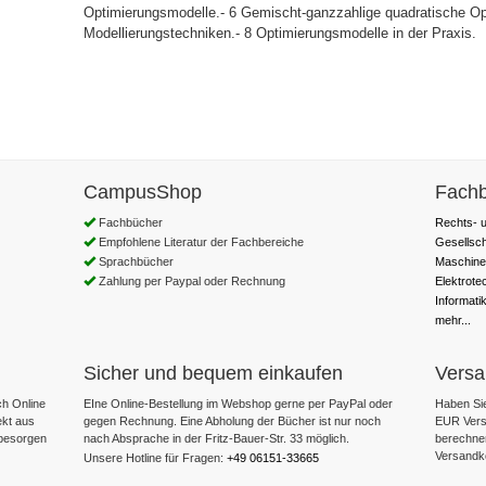
Optimierungsmodelle.- 6 Gemischt-ganzzahlige quadratische Opt
Modellierungstechniken.- 8 Optimierungsmodelle in der Praxis.
CampusShop
Fachb
Fachbücher
Rechts- u
Empfohlene Literatur der Fachbereiche
Gesellsc
Sprachbücher
Maschine
Zahlung per Paypal oder Rechnung
Elektrote
Informati
mehr...
Sicher und bequem einkaufen
Versa
h Online
EIne Online-Bestellung im Webshop gerne per PayPal oder
Haben Sie
ekt aus
gegen Rechnung. Eine Abholung der Bücher ist nur noch
EUR Versa
 besorgen
nach Absprache in der Fritz-Bauer-Str. 33 möglich.
berechne
Versandk
Unsere Hotline für Fragen:
+49 06151-33665