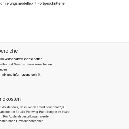
imierungsmodelle.- 7 Fortgeschrittene
ereiche
nd Wirtschaftswissenschaften
hafts- und Geschichtswissenschaften
nbau
chnik und Informationstechnik
k
ndkosten
 Verständnis, dass wir ab sofort pauschal 2,80
ndkosten für alle Postweg-Bestellungen im Inland
n. Für Auslandsbestellungen werden
osten nach Gewicht berechnet.