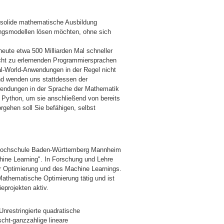
ne solide mathematische Ausbildung
ngsmodellen lösen möchten, ohne sich
eute etwa 500 Milliarden Mal schneller
eicht zu erlernenden Programmiersprachen
al-World-Anwendungen in der Regel nicht
nd wenden uns stattdessen der
wendungen in der Sprache der Mathematik
n Python, um sie anschließend von bereits
gehen soll Sie befähigen, selbst
n Hochschule Baden-Württemberg Mannheim
chine Learning". In Forschung und Lehre
er Optimierung und des Machine Learnings.
Mathematische Optimierung tätig und ist
ieprojekten aktiv.
nrestringierte quadratische
cht-ganzzahlige lineare