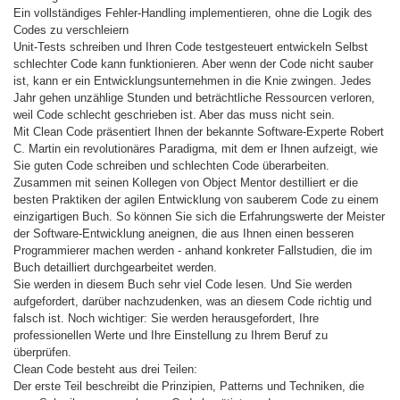
Ein vollständiges Fehler-Handling implementieren, ohne die Logik des
Codes zu verschleiern
Unit-Tests schreiben und Ihren Code testgesteuert entwickeln Selbst
schlechter Code kann funktionieren. Aber wenn der Code nicht sauber
ist, kann er ein Entwicklungsunternehmen in die Knie zwingen. Jedes
Jahr gehen unzählige Stunden und beträchtliche Ressourcen verloren,
weil Code schlecht geschrieben ist. Aber das muss nicht sein.
Mit Clean Code präsentiert Ihnen der bekannte Software-Experte Robert
C. Martin ein revolutionäres Paradigma, mit dem er Ihnen aufzeigt, wie
Sie guten Code schreiben und schlechten Code überarbeiten.
Zusammen mit seinen Kollegen von Object Mentor destilliert er die
besten Praktiken der agilen Entwicklung von sauberem Code zu einem
einzigartigen Buch. So können Sie sich die Erfahrungswerte der Meister
der Software-Entwicklung aneignen, die aus Ihnen einen besseren
Programmierer machen werden - anhand konkreter Fallstudien, die im
Buch detailliert durchgearbeitet werden.
Sie werden in diesem Buch sehr viel Code lesen. Und Sie werden
aufgefordert, darüber nachzudenken, was an diesem Code richtig und
falsch ist. Noch wichtiger: Sie werden herausgefordert, Ihre
professionellen Werte und Ihre Einstellung zu Ihrem Beruf zu
überprüfen.
Clean Code besteht aus drei Teilen:
Der erste Teil beschreibt die Prinzipien, Patterns und Techniken, die