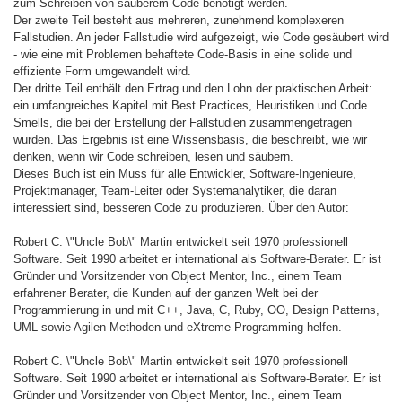
zum Schreiben von sauberem Code benötigt werden.
Der zweite Teil besteht aus mehreren, zunehmend komplexeren
Fallstudien. An jeder Fallstudie wird aufgezeigt, wie Code gesäubert wird
- wie eine mit Problemen behaftete Code-Basis in eine solide und
effiziente Form umgewandelt wird.
Der dritte Teil enthält den Ertrag und den Lohn der praktischen Arbeit:
ein umfangreiches Kapitel mit Best Practices, Heuristiken und Code
Smells, die bei der Erstellung der Fallstudien zusammengetragen
wurden. Das Ergebnis ist eine Wissensbasis, die beschreibt, wie wir
denken, wenn wir Code schreiben, lesen und säubern.
Dieses Buch ist ein Muss für alle Entwickler, Software-Ingenieure,
Projektmanager, Team-Leiter oder Systemanalytiker, die daran
interessiert sind, besseren Code zu produzieren. Über den Autor:
Robert C. \"Uncle Bob\" Martin entwickelt seit 1970 professionell
Software. Seit 1990 arbeitet er international als Software-Berater. Er ist
Gründer und Vorsitzender von Object Mentor, Inc., einem Team
erfahrener Berater, die Kunden auf der ganzen Welt bei der
Programmierung in und mit C++, Java, C, Ruby, OO, Design Patterns,
UML sowie Agilen Methoden und eXtreme Programming helfen.
Robert C. \"Uncle Bob\" Martin entwickelt seit 1970 professionell
Software. Seit 1990 arbeitet er international als Software-Berater. Er ist
Gründer und Vorsitzender von Object Mentor, Inc., einem Team