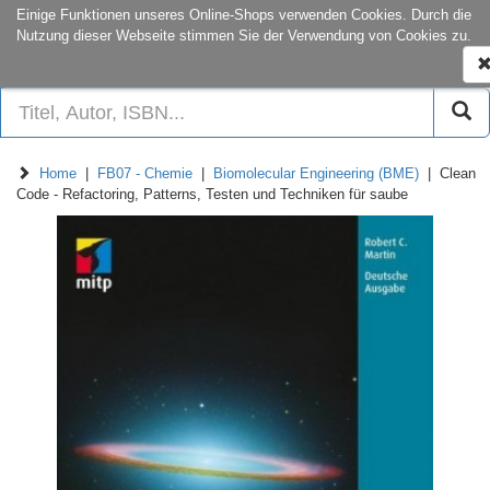
onCampus:
S1|03
+49 6151-16-22
Einige Funktionen unseres Online-Shops verwenden Cookies. Durch die
Nutzung dieser Webseite stimmen Sie der Verwendung von Cookies zu.
N
e
Home
|
FB07 - Chemie
|
Biomolecular Engineering (BME)
| Clean
Code - Refactoring, Patterns, Testen und Techniken für saube