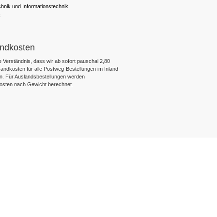
chnik und Informationstechnik
k
ndkosten
 Verständnis, dass wir ab sofort pauschal 2,80
ndkosten für alle Postweg-Bestellungen im Inland
n. Für Auslandsbestellungen werden
osten nach Gewicht berechnet.