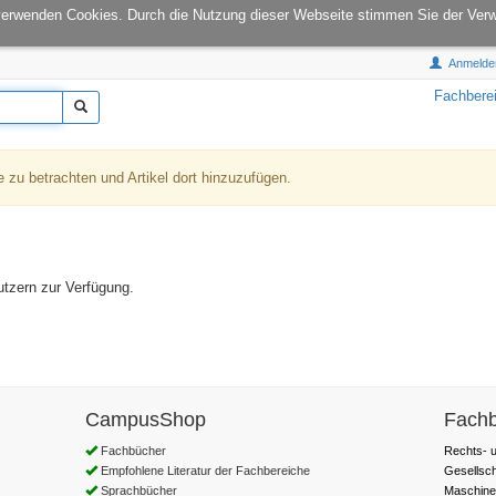
onCampus:
S1|03
E-Mail:
info@tu-books.de
verwenden Cookies. Durch die Nutzung dieser Webseite stimmen Sie der Ver
Anmelde
Fachbere
e zu betrachten und Artikel dort hinzuzufügen.
utzern zur Verfügung.
CampusShop
Fachb
Fachbücher
Rechts- u
Empfohlene Literatur der Fachbereiche
Gesellsc
Sprachbücher
Maschine