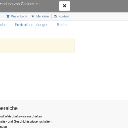
Hotline:
+49 6151-16-22444
wendung von Cookies zu.
n
Warenkorb
Merkliste
Kontakt
iche
Freitextbestellungen
Suche
ereiche
nd Wirtschaftswissenschaften
hafts- und Geschichtswissenschaften
nbau