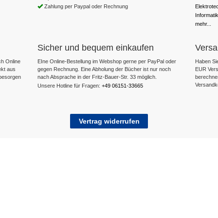
Zahlung per Paypal oder Rechnung
Elektrote
Informati
mehr...
Sicher und bequem einkaufen
Versa
h Online
EIne Online-Bestellung im Webshop gerne per PayPal oder
Haben Sie
ekt aus
gegen Rechnung. Eine Abholung der Bücher ist nur noch
EUR Versa
 besorgen
nach Absprache in der Fritz-Bauer-Str. 33 möglich.
berechne
Versandk
Unsere Hotline für Fragen:
+49 06151-33665
Vertrag widerrufen