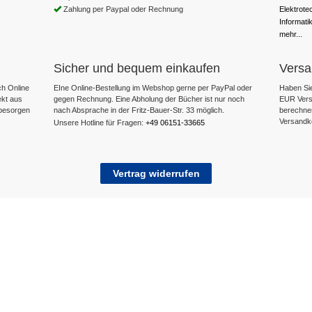
Zahlung per Paypal oder Rechnung
Elektrote
Informati
mehr...
Sicher und bequem einkaufen
Versa
h Online
EIne Online-Bestellung im Webshop gerne per PayPal oder
Haben Sie
ekt aus
gegen Rechnung. Eine Abholung der Bücher ist nur noch
EUR Versa
 besorgen
nach Absprache in der Fritz-Bauer-Str. 33 möglich.
berechne
Versandk
Unsere Hotline für Fragen:
+49 06151-33665
Vertrag widerrufen