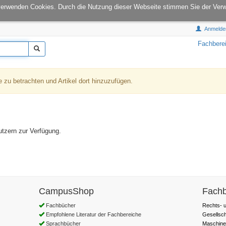
onCampus:
S1|03
E-Mail:
info@tu-books.de
verwenden Cookies. Durch die Nutzung dieser Webseite stimmen Sie der Ver
Anmelde
Fachbere
e zu betrachten und Artikel dort hinzuzufügen.
utzern zur Verfügung.
CampusShop
Fachb
Fachbücher
Rechts- u
Empfohlene Literatur der Fachbereiche
Gesellsc
Sprachbücher
Maschine