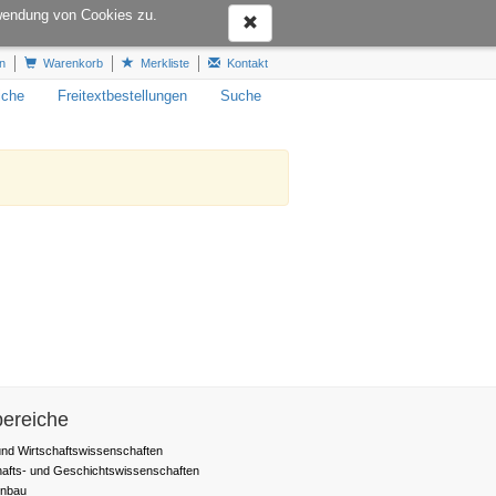
Hotline:
+49 6151-16-22444
wendung von Cookies zu.
n
Warenkorb
Merkliste
Kontakt
iche
Freitextbestellungen
Suche
ereiche
nd Wirtschaftswissenschaften
hafts- und Geschichtswissenschaften
nbau