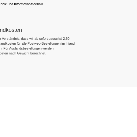
chnik und Informationstechnik
k
ndkosten
 Verständnis, dass wir ab sofort pauschal 2,80
ndkosten für alle Postweg-Bestellungen im Inland
n. Für Auslandsbestellungen werden
osten nach Gewicht berechnet.