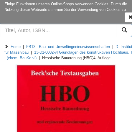
onCampus:
S1|03
+49 6151-16-22
Einige Funktionen unseres Online-Shops verwenden Cookies. Durch die
Nutzung dieser Webseite stimmen Sie der Verwendung von Cookies zu.
N
e
Home
|
FB13 - Bau- und Umweltingenieurwissenschaften
|
D: Institu
für Massivbau
|
13-D1-0002-vl Grundlagen des konstruktiven Hochbaus, T
I (ehem. BauKo-vl)
| Hessische Bauordnung (HBO)4. Auflage