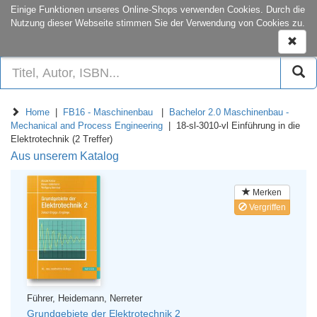
onCampus:
S1|03
+49 6151-16-22444
Einige Funktionen unseres Online-Shops verwenden Cookies. Durch die
Nutzung dieser Webseite stimmen Sie der Verwendung von Cookies zu.
Naviga
ein-/a
Home
|
FB16 - Maschinenbau
|
Bachelor 2.0 Maschinenbau -
Mechanical and Process Engineering
| 18-sl-3010-vl Einführung in die
Elektrotechnik (2 Treffer)
Aus unserem Katalog
Merken
Vergriffen
Führer, Heidemann, Nerreter
Grundgebiete der Elektrotechnik 2