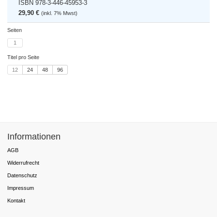
ISBN 978-3-446-45953-3
29,90 €
(inkl. 7% Mwst)
Seiten
1
Titel pro Seite
12
24
48
96
Informationen
AGB
Widerrufrecht
Datenschutz
Impressum
Kontakt