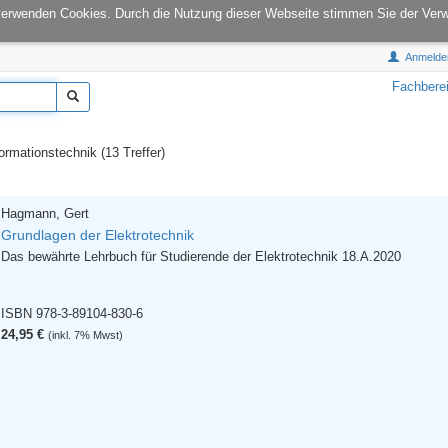
onCampus:
S1|03
E-Mail:
info@tu-books.de
verwenden Cookies. Durch die Nutzung dieser Webseite stimmen Sie der Ver
Anmelde
Fachbere
rmationstechnik (13 Treffer)
Hagmann, Gert
Grundlagen der Elektrotechnik
Das bewährte Lehrbuch für Studierende der Elektrotechnik 18.A.2020
ISBN 978-3-89104-830-6
24,95 €
(inkl. 7% Mwst)