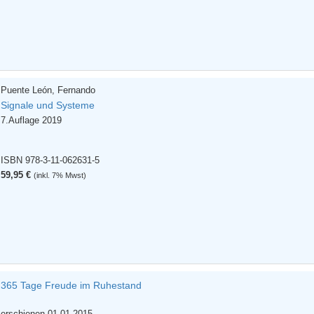
Puente León, Fernando
Signale und Systeme
7.Auflage 2019
ISBN 978-3-11-062631-5
59,95 €
(inkl. 7% Mwst)
365 Tage Freude im Ruhestand
erschienen 01.01.2015