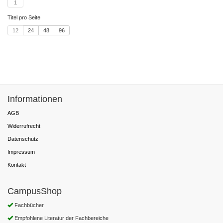
1
Titel pro Seite
12
24
48
96
Informationen
AGB
Widerrufrecht
Datenschutz
Impressum
Kontakt
CampusShop
Fachbücher
Empfohlene Literatur der Fachbereiche