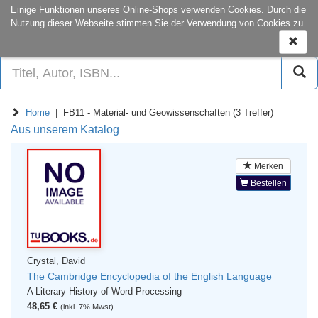
onCampus:
S1|03
+49 6151-16-22444
Einige Funktionen unseres Online-Shops verwenden Cookies. Durch die
Nutzung dieser Webseite stimmen Sie der Verwendung von Cookies zu.
Naviga
ein-/a
Home
| FB11 - Material- und Geowissenschaften (3 Treffer)
Aus unserem Katalog
Merken
Bestellen
Crystal, David
The Cambridge Encyclopedia of the English Language
A Literary History of Word Processing
48,65 €
(inkl. 7% Mwst)