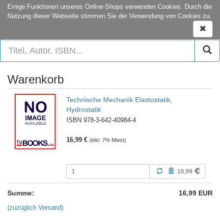
onCampus:
S1|03
+49 6151-16-22444
Einige Funktionen unseres Online-Shops verwenden Cookies. Durch die
Nutzung dieser Webseite stimmen Sie der Verwendung von Cookies zu.
1
Naviga
ein-/a
Warenkorb
Technische Mechanik Elastostatik,
Hydrostatik
ISBN 978-3-642-40984-4
16,99 €
(inkl. 7% Mwst)
16,99
Summe:
16,99
EUR
(zuzüglich Versand)