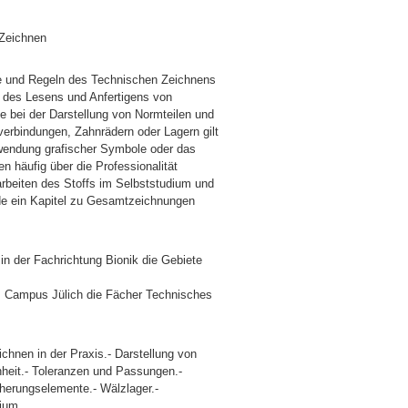
 Zeichnen
le und Regeln des Technischen Zeichnens
des Lesens und Anfertigens von
de bei der Darstellung von Normteilen und
rbindungen, Zahnrädern oder Lagern gilt
wendung grafischer Symbole oder das
 häufig über die Professionalität
rbeiten des Stoffs im Selbststudium und
rde ein Kapitel zu Gesamtzeichnungen
in der Fachrichtung Bionik die Gebiete
am Campus Jülich die Fächer Technisches
chnen in der Praxis.- Darstellung von
eit.- Toleranzen und Passungen.-
herungselemente.- Wälzlager.-
rium.