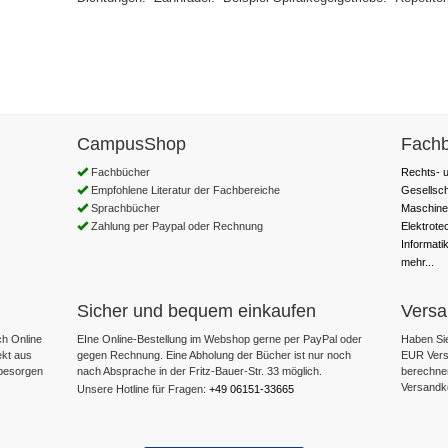
CampusShop
Fachb
Fachbücher
Rechts- u
Empfohlene Literatur der Fachbereiche
Gesellsc
Sprachbücher
Maschine
Zahlung per Paypal oder Rechnung
Elektrote
Informati
mehr...
Sicher und bequem einkaufen
Versa
h Online
EIne Online-Bestellung im Webshop gerne per PayPal oder
Haben Sie
ekt aus
gegen Rechnung. Eine Abholung der Bücher ist nur noch
EUR Versa
 besorgen
nach Absprache in der Fritz-Bauer-Str. 33 möglich.
berechne
Versandk
Unsere Hotline für Fragen:
+49 06151-33665