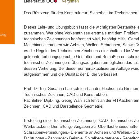
Lieferstatus
Vergriffen
Das Rüstzeug für den Konstrukteur: Sicherheit im Technischen
Dieses Lehr- und Übungsbuch fasst die wichtigsten Bestandtei
zusammen. Wer ohne Vorkenntnisse erstmals mit dem Problem 
technischen Zeichnungen konfrontiert wird, benötigt Hilfe. Gera
Maschinenelementen wie Achsen, Wellen, Schrauben, Schweißve
es die Regeln des Technischen Zeichnens einzuhalten. Die Ver
gekonnte fertigungsgerechte Gestalten und Bemaßen entscheiden
technischer Zeichnungen. Übungsaufgaben ermöglichen das Era
dessen Vertiefung. Bei dieser normenaktualisierten Auflage wu
aufgenommen und die Qualität der Bilder verbessert.
Prof. Dr.-Ing. Susanna Labisch lehrt an der Hochschule Bremen 
Technisches Zeichnen, CAD und Konstruktion.
Fachlehrer Dipl.-Ing. Georg Wählisch lehrt an der FH Aachen 
Zeichnen, CAD und Darstellende Geometrie.
Erstellung einer Technischen Zeichnung.- CAD: Technisches Zei
Werkstücken.- Bemaßung.- Angaben zur Oberflächenbeschaffenh
Schraubenverbindungen.- Elemente an Achsen und Wellen.- Sic
Dichtungen.- Zahnräder.- Beispiel Spiralkegelgetriebe.- Repetito