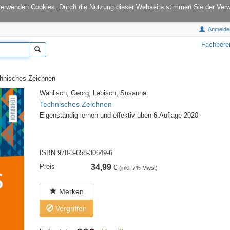
onCampus:
S1|03
E-Mail:
info@tu-books.de
verwenden Cookies. Durch die Nutzung dieser Webseite stimmen Sie der Ver
Anmelde
Fachbere
nisches Zeichnen
Wählisch, Georg; Labisch, Susanna
Technisches Zeichnen
Eigenständig lernen und effektiv üben 6.Auflage 2020
ISBN 978-3-658-30649-6
Preis
34,99
€
(inkl. 7% Mwst)
Merken
Vergriffen