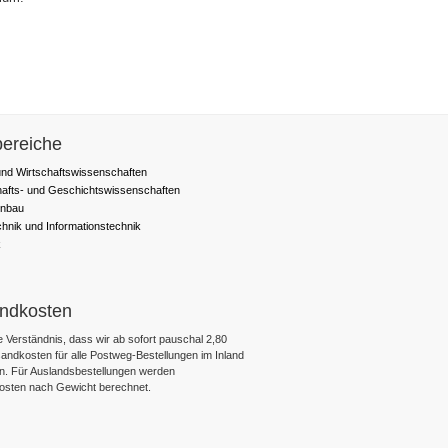
ereiche
nd Wirtschaftswissenschaften
hafts- und Geschichtswissenschaften
nbau
chnik und Informationstechnik
k
ndkosten
 Verständnis, dass wir ab sofort pauschal 2,80
ndkosten für alle Postweg-Bestellungen im Inland
n. Für Auslandsbestellungen werden
osten nach Gewicht berechnet.