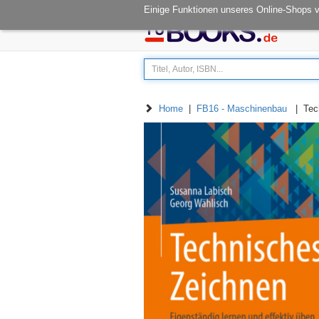
Öffnungszeiten: Mo - Fr 08.00-14.30
Einige Funktionen unseres Online-Shops 
Home
|
FB16 - Maschinenbau
| Tech