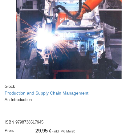
Glock
Production and Supply Chain Management
An Introduction
ISBN 9798738517945
Preis
29,95
€
(inkl. 7% Mwst)