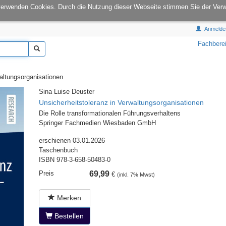
onCampus:
S1|03
E-Mail:
info@tu-books.de
verwenden Cookies. Durch die Nutzung dieser Webseite stimmen Sie der Ver
Anmelde
Fachbere
altungsorganisationen
Sina Luise Deuster
Unsicherheitstoleranz in Verwaltungsorganisationen
Die Rolle transformationalen Führungsverhaltens
Springer Fachmedien Wiesbaden GmbH
erschienen 03.01.2026
Taschenbuch
ISBN 978-3-658-50483-0
Preis
69,99
€
(inkl. 7% Mwst)
Merken
Bestellen