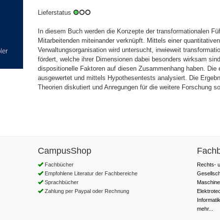
Lieferstatus
In diesem Buch werden die Konzepte der transformationalen Füh
Mitarbeitenden miteinander verknüpft. Mittels einer quantitative
Verwaltungsorganisation wird untersucht, inwieweit transformati
fördert, welche ihrer Dimensionen dabei besonders wirksam sin
dispositionelle Faktoren auf diesen Zusammenhang haben. Die 
ausgewertet und mittels Hypothesentests analysiert. Die Ergeb
Theorien diskutiert und Anregungen für die weitere Forschung so
CampusShop
Fachb
Fachbücher
Rechts- u
Empfohlene Literatur der Fachbereiche
Gesellsc
Sprachbücher
Maschine
Zahlung per Paypal oder Rechnung
Elektrote
Informati
mehr...