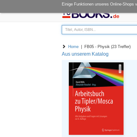
Öffnungszeiten: Mo - Fr 08.00-14.30
Einige Funktionen unseres Online-Shops 
Home
| FB05 - Physik (23 Treffer)
Aus unserem Katalog