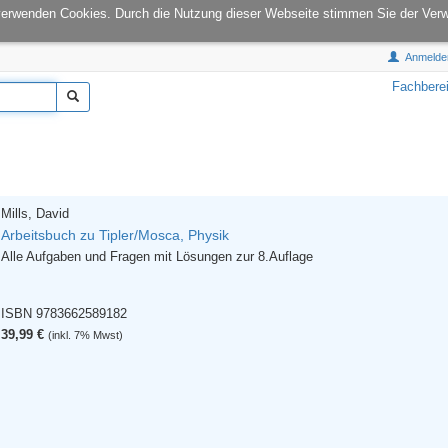
onCampus:
S1|03
E-Mail:
info@tu-books.de
verwenden Cookies. Durch die Nutzung dieser Webseite stimmen Sie der Ver
Anmelde
Fachbere
Mills, David
Arbeitsbuch zu Tipler/Mosca, Physik
Alle Aufgaben und Fragen mit Lösungen zur 8.Auflage
ISBN 9783662589182
39,99 €
(inkl. 7% Mwst)