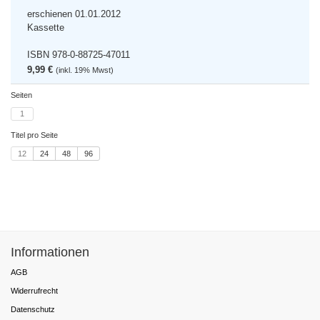
erschienen 01.01.2012
Kassette
ISBN 978-0-88725-47011
9,99 €
(inkl. 19% Mwst)
Seiten
1
Titel pro Seite
12
24
48
96
Informationen
AGB
Widerrufrecht
Datenschutz