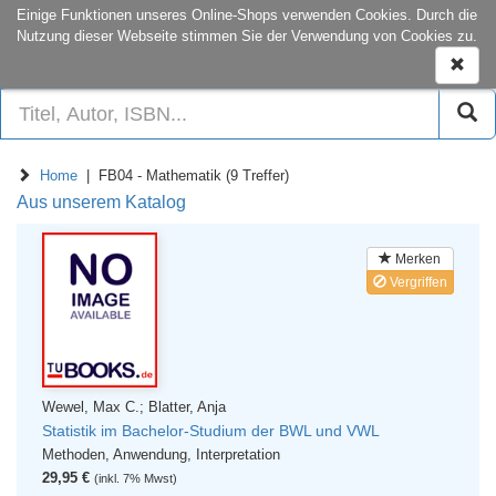
onCampus:
S1|03
+49 6151-16-22444
Einige Funktionen unseres Online-Shops verwenden Cookies. Durch die
Nutzung dieser Webseite stimmen Sie der Verwendung von Cookies zu.
Naviga
ein-/a
Home
| FB04 - Mathematik (9 Treffer)
Aus unserem Katalog
Merken
Vergriffen
Wewel, Max C.; Blatter, Anja
Statistik im Bachelor-Studium der BWL und VWL
Methoden, Anwendung, Interpretation
29,95 €
(inkl. 7% Mwst)