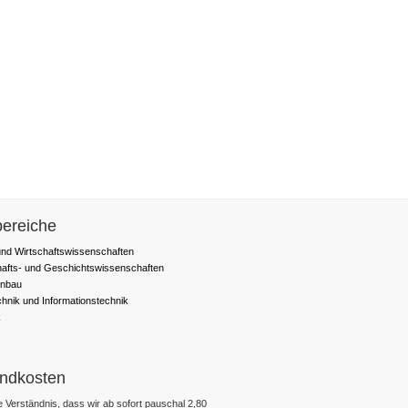
ereiche
nd Wirtschaftswissenschaften
hafts- und Geschichtswissenschaften
nbau
chnik und Informationstechnik
k
ndkosten
 Verständnis, dass wir ab sofort pauschal 2,80