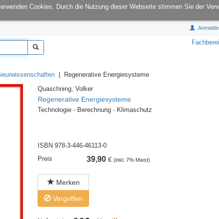
onCampus:
S1|03
E-Mail:
info@tu-books.de
verwenden Cookies. Durch die Nutzung dieser Webseite stimmen Sie der Ver
Anmelde
Fachbere
ieurwissenschaften
| Regenerative Energiesysteme
Quaschning, Volker
Regenerative Energiesysteme
Technologie - Berechnung - Klimaschutz
ISBN 978-3-446-46113-0
Preis
39,90
€
(inkl. 7% Mwst)
Merken
Vergriffen