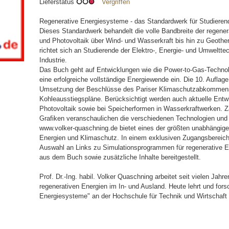
Lieferstatus
Vergriffen
Regenerative Energiesysteme - das Standardwerk für Studieren
Dieses Standardwerk behandelt die volle Bandbreite der regene
und Photovoltaik über Wind- und Wasserkraft bis hin zu Geoth
richtet sich an Studierende der Elektro-, Energie- und Umweltt
Industrie.
Das Buch geht auf Entwicklungen wie die Power-to-Gas-Technol
eine erfolgreiche vollständige Energiewende ein. Die 10. Auflage
Umsetzung der Beschlüsse des Pariser Klimaschutzabkommens
Kohleausstiegspläne. Berücksichtigt werden auch aktuelle Entwi
Photovoltaik sowie bei Speicherformen in Wasserkraftwerken. 
Grafiken veranschaulichen die verschiedenen Technologien und
www.volker-quaschning.de bietet eines der größten unabhängige
Energien und Klimaschutz. In einem exklusiven Zugangsbereich
Auswahl an Links zu Simulationsprogrammen für regenerative 
aus dem Buch sowie zusätzliche Inhalte bereitgestellt.
Prof. Dr.-Ing. habil. Volker Quaschning arbeitet seit vielen Jah
regenerativen Energien im In- und Ausland. Heute lehrt und for
Energiesysteme" an der Hochschule für Technik und Wirtschaft 