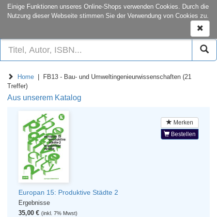
onCampus:
S1|03
+49 6151-16-22444
Einige Funktionen unseres Online-Shops verwenden Cookies. Durch die
Nutzung dieser Webseite stimmen Sie der Verwendung von Cookies zu.
Naviga
ein-/a
Home
| FB13 - Bau- und Umweltingenieurwissenschaften (21
Treffer)
Aus unserem Katalog
Merken
Bestellen
Europan 15: Produktive Städte 2
Ergebnisse
35,00 €
(inkl. 7% Mwst)